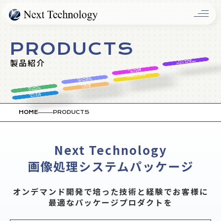
OLUTIO
PRODUCTS
製品紹介
Image
Recorder
Image
Staff
VERiLiNK
Image
Wizard
TRUE
LINE
Mieru
Touch
Read
Staff
HOME
PRODUCTS
Next Technology
COMPAN
画像処理システムパッケージ
オンデマンド開発で培った技術と経験で
お客様に
最適なパッケージプロダクトを