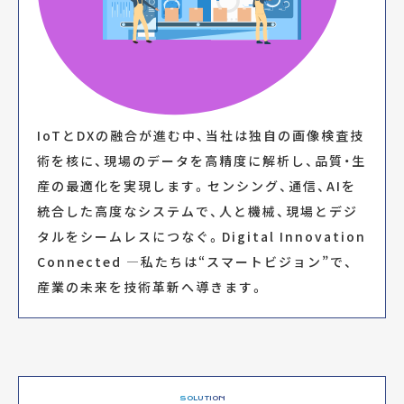
01
INPUT
各種センサー・マイクロフォンで信号を入力します。
IoTとDXの融合が進む中、当社は独自の画像検査技
術を核に、現場のデータを高精度に解析し、品質・生
02
AMPLIFIER
産の最適化を実現します。センシング、通信、AIを
入力された信号を正確に解析するため増幅器や信号変換機で解析可
統合した高度なシステムで、人と機械、現場とデジ
能な状態にします。
タルをシームレスにつなぐ。Digital Innovation
Connected ―私たちは“スマートビジョン”で、
03
PROCESSING
産業の未来を技術革新へ導きます。
増幅された信号を、解析ソフトウェアに入力するために変換・アナロ
グ、デジタルそれぞれのインターフェースでソフトウェアのインスト
ールされたPCへと入力します。
04
ANALYSE
SOLUTION