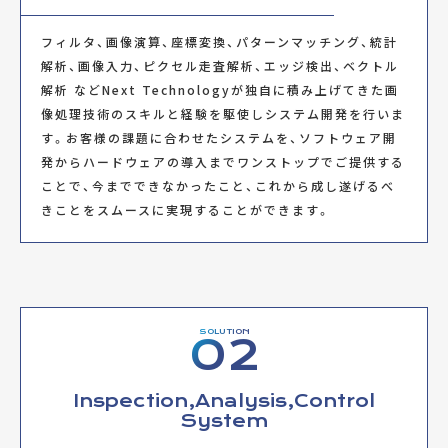
フィルタ、画像演算、座標変換、パターンマッチング、統計
解析、画像入力、ピクセル走査解析、エッジ検出、ベクトル
Filter
解析 などNext Technologyが独自に積み上げてきた画
Lens
像処理技術のスキルと経験を駆使しシステム開発を行いま
す。お客様の課題に合わせたシステムを、ソフトウェア開
Camera
発からハードウェアの導入までワンストップでご提供する
ことで、今までできなかったこと、これから成し遂げるべ
きことをスムースに実現することができます。
Lighting system
SOLUTION
02
Inspection,Analysis,Control
System
I/O interface
Image