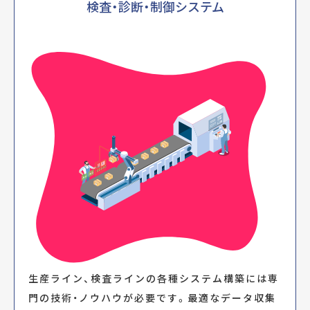
processing
検査・診断・制御システム
unit
PC
Result output
01
INPUT
検査対象を鮮明に写しだすカメラ、最適な焦点距離を得るレンズ、環
境光に適したフィルター群で画像入力環境を構成します。
生産ライン、検査ラインの各種システム構築には専
02
LIGHTING
門の技術・ノウハウが必要です。最適なデータ収集
検査対象をより判別しやすくするため環境に合わせてライティング