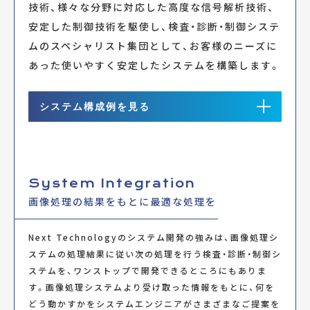
技術、様々な分野に対応した高度な信号解析技術、
システムを導入します。
安定した制御技術を駆使し、検査・診断・制御システ
03
ムのスペシャリスト集団として、お客様のニーズに
PROCESSING
I/Oボードを組み込んだPC、ライン検査装置の設置、位置決め装置な
あった使いやすく安定したシステムを構築します。
どを用い画像処理を行います。
システム構成例を見る
04
OUTPUT
外部ディスプレイ表示や信号灯、アラームなど物理的な出力や、メー
ル送信、電話発信などの通信処理を行います。
System configuration
システム構成例
System Integration
画像処理の結果をもとに最適な処理を
Next Technologyのシステム開発の強みは、画像処理シ
ステムの処理結果に従い次の処理を行う検査・診断・制御シ
ステムを、ワンストップで開発できるところにもありま
Sensor
す。画像処理システムより受け取った情報をもとに、何を
どう動かすかをシステムエンジニアがさまざまなご提案を