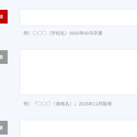
須
例）○○○（学校名）0000年00月卒業
意
例）「○○○（資格名）」2018年12月取得
み）
意