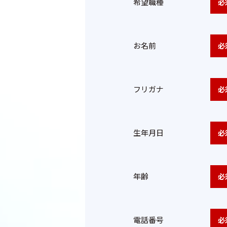
希望職種
必
お名前
必
フリガナ
必
生年月日
必
年齢
必
電話番号
必