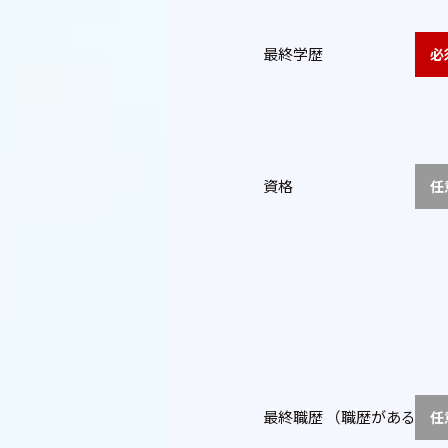
最終学歴
必
資格
任
最終職歴
（職歴がある方の
任